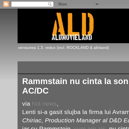
versiunea 1.3. redux (incl. ROCKLAND & alinland)
vineri, 11 decembrie 2009
Rammstain nu cinta la soni
AC/DC
via
hot news
,
Lenti si-a gasit slujba la firma lui Avram
Chiriac, Production Manager al D&D Ea
iar cu Rammstein,
cum am zis
, nu cint