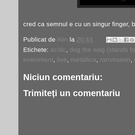
cred ca semnul e cu un singur finger, but
Publicat de
Alin
la
20:43
Etichete:
ac/dc
,
dog the wag (stands for
eveniment
,
live
,
metallica
,
rammstein
,
Niciun comentariu:
Trimiteți un comentariu