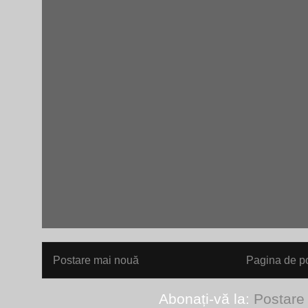
Postare mai nouă
Pagina de po
Abonați-vă la:
Postare